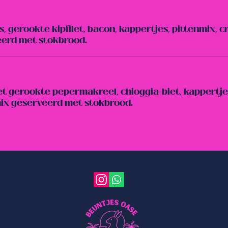
s, gerookte kipfilet, bacon, kappertjes, pittenmix,
eerd met stokbrood.
t gerookte pepermakreel, chioggia-biet, kappertjes
mix geserveerd met stokbrood.