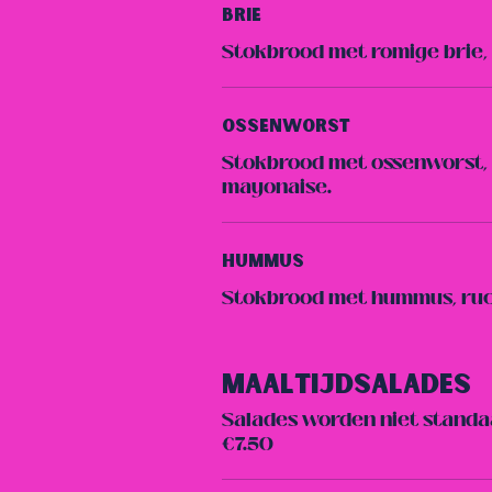
Brie
Stokbrood met romige brie, 
Ossenworst
Stokbrood met ossenworst, r
mayonaise.
Hummus
Stokbrood met hummus, ruco
Maaltijdsalades
Salades worden niet standaar
€7.50