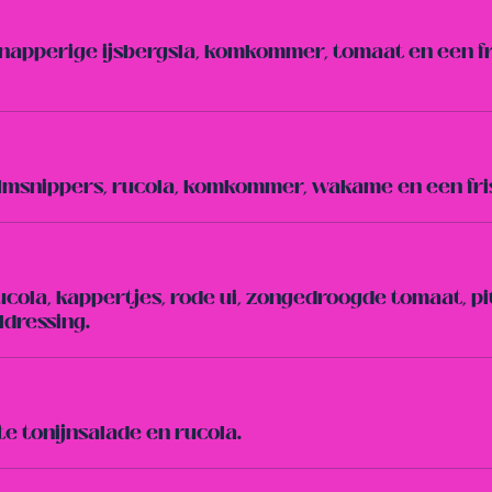
knapperige ijsbergsla, komkommer, tomaat en een fr
msnippers, rucola, komkommer, wakame en een fri
cola, kappertjes, rode ui, zongedroogde tomaat, pi
dressing.
 tonijnsalade en rucola.