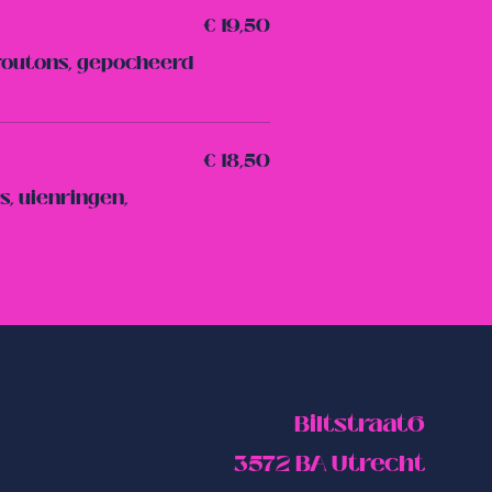
€ 19,50
 croutons, gepocheerd
€ 18,50
, uienringen,
Biltstraat6
3572 BA Utrecht