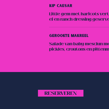
Kip Caesar
Little gem met haricots vert
ei en ranch dressing geserv
Gerookte Makreel
Salade van baby mesclun me
pickles, croutons en pitten
RESERVEREN