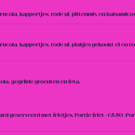
rucola, kappertjes, rode ui, pittenmix en balsamico
ucola, kappertjes, rode ui, plakjes gekookt ei en 
la, gegrilde groenten en feta.
d geserveerd met frietjes. Portie friet +€5.50 | Por