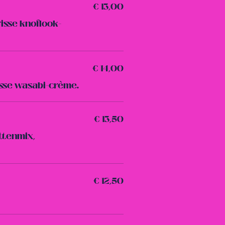
€ 13,00
isse knoflook-
€ 14,00
sse wasabi-crème.
€ 13,50
ttenmix,
€ 12,50