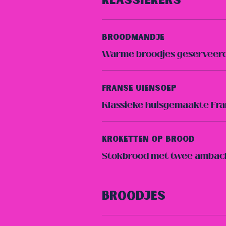
Klassiekers
Broodmandje
Warme broodjes geserveerd 
Franse Uiensoep
Klassieke huisgemaakte Fra
Kroketten Op Brood
Stokbrood met twee ambacht
Broodjes