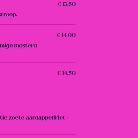
€ 13,50
stroop.
€ 14,00
romige mosterd-
€ 14,50
tie zoete aardappelfriet +