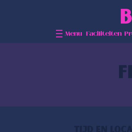
B
Menu
Faciliteiten
P
F
Tijd en loca