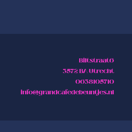
Biltstraat6
3572 BA Utrecht
0638105710
info@grandcafedebeuntjes.nl