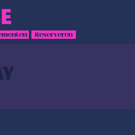
E
ementen
Reserveren
AY