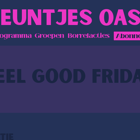
EUNTJES OAS
rogramma
Groepen
Borrelacties
Abonn
EEL GOOD FRID
tie